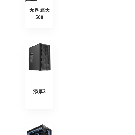
无界 巡天
500
添厚3