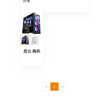
历史
昆仑·御风
<
1
>