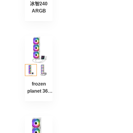
冰智240
ARGB
frozen
planet 360
ARGB