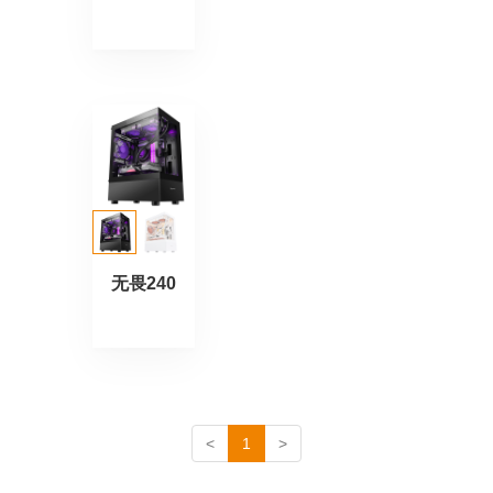
无畏240
<
1
>